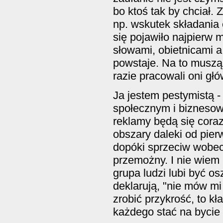
bo ktoś tak by chciał.
np. wskutek składania 
się pojawiło najpierw
słowami, obietnicami a
powstaje. Na to muszą 
razie pracowali oni gł
Ja jestem pestymistą 
społecznym i biznesow
reklamy będą się cora
obszary daleki od pie
dopóki sprzeciw wobec
przemożny. I nie wiem 
grupa ludzi lubi być os
deklarują, "nie mów mi
zrobić przykrość, to kł
każdego stać na bycie 