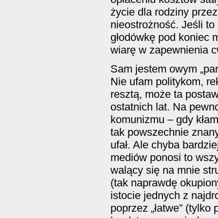
życie dla rodziny prze
nieostrożność. Jeśli t
głodówkę pod koniec m
wiarę w zapewnienia c
Sam jestem owym „para
Nie ufam politykom, re
resztą, może ta postaw
ostatnich lat. Na pewn
komunizmu – gdy kłams
tak powszechnie znany
ufał. Ale chyba bardzie
mediów ponosi to wszy
walący się na mnie str
(tak naprawdę okupiony
istocie jednych z najd
poprzez „łatwe” (tylko 