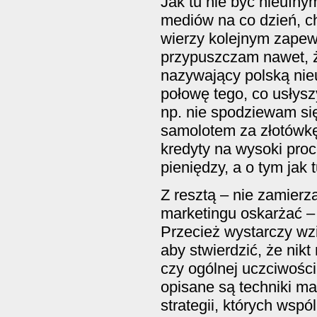
Jak tu nie być nieufny
mediów na co dzień, ch
wierzy kolejnym zapew
przypuszczam nawet, 
nazywający polską nie
połowę tego, co usłyszy
np. nie spodziewam się
samolotem za złotówkę,
kredyty na wysoki proc
pieniędzy, a o tym jak
Z resztą – nie zamier
marketingu oskarżać – t
Przecież wystarczy wzi
aby stwierdzić, że nik
czy ogólnej uczciwośc
opisane są techniki ma
strategii, których wsp