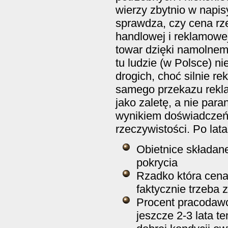
wierzy zbytnio w napisy
sprawdza, czy cena rze
handlowej i reklamowej
towar dzięki namolnemu 
tu ludzie (w Polsce) ni
drogich, choć silnie r
samego przekazu rekla
jako zaletę, a nie par
wynikiem doświadczeń 
rzeczywistości. Po lat
Obietnice składan
pokrycia
Rzadko która cena
faktycznie trzeba 
Procent pracodaw
jeszcze 2-3 lata t