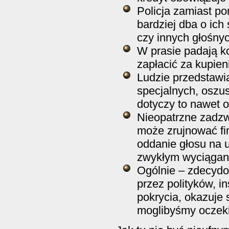
Policja zamiast p
bardziej dba o ich
czy innych głośnyc
W prasie padają k
zapłacić za kupien
Ludzie przedstawia
specjalnych, oszus
dotyczy to nawet 
Nieopatrzne zadzwo
może zrujnować fi
oddanie głosu na 
zwykłym wyciągan
Ogólnie – zdecydo
przez polityków, i
pokrycia, okazuje 
moglibyśmy oczek