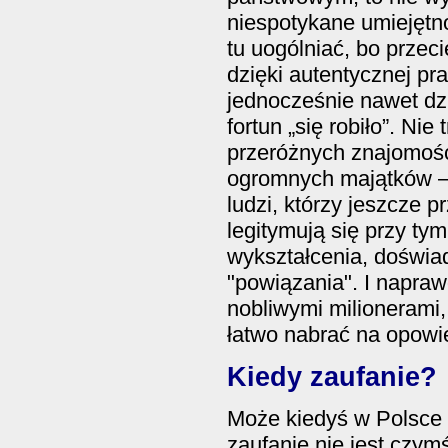
niespotykane umiejętn
tu uogólniać, bo przeci
dzięki autentycznej pr
jednocześnie nawet dzi
fortun „się robiło”. Nie 
przeróżnych znajomości
ogromnych majątków – f
ludzi, którzy jeszcze pr
legitymują się przy t
wykształcenia, doświa
"powiązania". I napraw
nobliwymi milionerami, 
łatwo nabrać na opowi
Kiedy zaufanie?
Może kiedyś w Polsce p
zaufanie nie jest czy