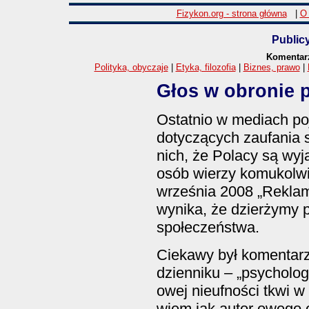
Fizykon.org - strona główna
|
O 
Public
Komentarz
Polityka, obyczaje
|
Etyka, filozofia
|
Biznes, prawo
|
Głos w obronie 
Ostatnio w mediach po
dotyczących zaufania 
nich, że Polacy są wy
osób wierzy komukolwi
września 2008 „Reklam
wynika, że dzierżymy p
społeczeństwa.
Ciekawy był komentarz
dzienniku – „psycholog
owej nieufności tkwi w
wiem jak autor owego 