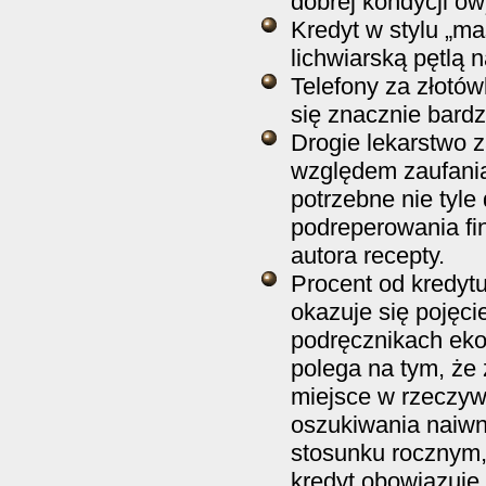
dobrej kondycji ow
Kredyt w stylu „m
lichwiarską pętlą 
Telefony za złotów
się znacznie bard
Drogie lekarstwo 
względem zaufania
potrzebne nie tyle 
podreperowania fi
autora recepty.
Procent od kredytu
okazuje się pojęc
podręcznikach eko
polega na tym, że 
miejsce w rzeczyw
oszukiwania naiwn
stosunku rocznym, 
kredyt obowiązuje