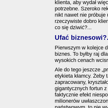
klienta, aby wydał wię
potrzebne. Szeroko re
nikt nawet nie próbuje
rzeczywiste dobro klie
co się dziwić?...
Ufać biznesowi?.
Pierwszym w kolejce d
biznes. To byłby raj d
wysokich cenach wcisn
Ale do tego jeszcze „p
etykieta kłamcy. Żeby t
zapracowany, kryształo
gigantycznych fortun z
faktycznie efekt niesp
milionerów uwłaszczon
państwowym, to nie wy