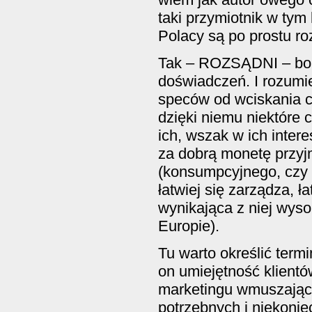
taki przymiotnik w tym
Polacy są po prostu ro
Tak – ROZSĄDNI – bo 
doświadczeń. I rozumie
speców od wciskania c
dzięki niemu niektóre 
ich, wszak w ich inter
za dobrą monetę przyj
(konsumpcyjnego, czy 
łatwiej się zarządza, ł
wynikająca z niej wyso
Europie).
Tu warto określić term
on umiejętność klient
marketingu wmuszając
potrzebnych i niekonie