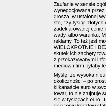
Zaufanie w sensie ogól
wynegocjowana przez 
grosza, w ustalonej wy
sto, czy tysiąc złotyc
zadeklarowanej cenie i
wady, albo warunku. M
reklamy. To też jest mo
WIELOKROTNIE I BE
skutek ich zachęty tow
z przekazywanymi infor
mediów i firm byłaby l
Myślę, że wysoka nieu
okoliczności – po prost
kilkanaście euro w sw
towar, to nie zrujnuje
się w tysiącach euro. 
opłaceniu kosztów stał