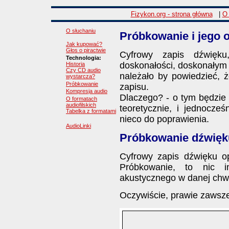
Fizykon.org - strona główna
|
O 
O słuchaniu
Próbkowanie i jego 
Jak kupować?
Głos o piractwie
Cyfrowy zapis dźwięk
Technologia:
doskonałości, doskonałym ni
Historia
Czy CD audio
należało by powiedzieć, 
wystarcza?
Próbkowanie
zapisu.
Kompresja audio
Dlaczego? - o tym będzie 
O formatach
audiofilskich
teoretycznie, i jednocze
Tabelka z formatami
nieco do poprawienia.
AudioLinki
Próbkowanie dźwięk
Cyfrowy zapis dźwięku o
Próbkowanie, to nic i
akustycznego w danej chwi
Oczywiście, prawie zawsze