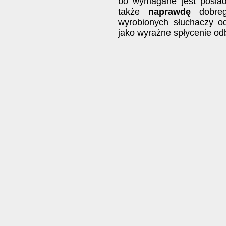
bo wymagane jest posiada
także
naprawdę
dobre
wyrobionych słuchaczy 
jako wyraźne spłycenie od