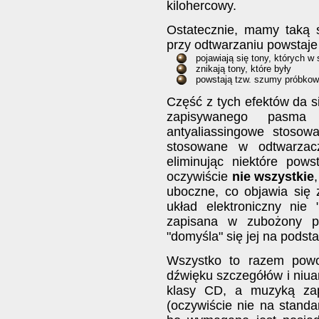
kilohercowy.
Ostatecznie, mamy taką 
przy odtwarzaniu powstaje
pojawiają się tony, których w
znikają tony, które były
powstają tzw. szumy próbkow
Część z tych efektów da s
zapisywanego pasma c
antyaliassingowe stoso
stosowane w odtwarzac
eliminując niektóre pow
oczywiście
nie wszystkie
uboczne, co objawia się
układ elektroniczny ni
zapisana w zubożony pr
"domyśla" się jej na podst
Wszystko to razem powod
dźwięku szczegółów i niu
klasy CD, a muzyką za
(oczywiście nie na stand