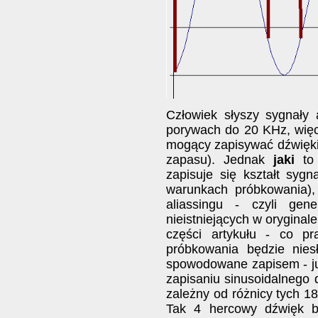
Człowiek słyszy sygnały
porywach do 20 KHz, więc
mogący zapisywać dźwięki
zapasu). Jednak
jaki
to 
zapisuje się kształt sygn
warunkach próbkowania),
aliassingu - czyli ge
nieistniejących w oryginal
części artykułu - co pr
próbkowania będzie niesł
spowodowane zapisem - ju
zapisaniu sinusoidalnego
zależny od różnicy tych 1
Tak 4 hercowy dźwięk bę