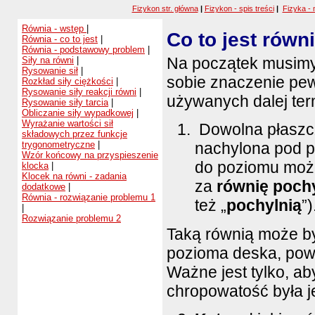
Fizykon str. główna
|
Fizykon - spis treści
|
Fizyka - 
Równia - wstęp
|
Co to jest równ
Równia - co to jest
|
Równia - podstawowy problem
|
Na początek musimy
Siły na równi
|
Rysowanie sił
|
sobie znaczenie pe
Rozkład siły ciężkości
|
Rysowanie siły reakcji równi
|
używanych dalej te
Rysowanie siły tarcia
|
Obliczanie siły wypadkowej
|
Wyrażanie wartości sił
Dowolna płaszc
składowych przez funkcje
trygonometryczne
|
nachylona pod 
Wzór końcowy na przyspieszenie
do poziomu moż
klocka
|
Klocek na równi - zadania
za
równię poch
dodatkowe
|
Równia - rozwiązanie problemu 1
też „
pochylnią
”)
|
Rozwiązanie problemu 2
Taką równią może b
pozioma deska, powie
Ważne jest tylko, ab
chropowatość była je